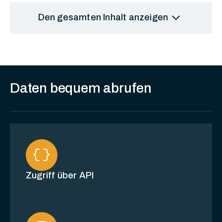
Soziale Netzwerke
expand_more
Den gesamten Inhalt anzeigen
Daten bequem abrufen
data_object
Zugriff über API