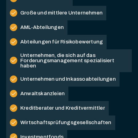
check
Große und mittlere Unternehmen
check
AML-Abteilungen
check
Abteilungen für Risikobewertung
Unternehmen, die sich auf das
check
Forderungsmanagement spezialisiert
haben
check
Unternehmen und Inkassoabteilungen
check
Anwaltskanzleien
check
Kreditberater und Kreditvermittler
check
Wirtschaftsprüfungsgesellschaften
check
Investmentfonds