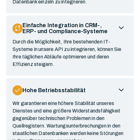
Datenbank einzeln zu integrieren.
expand_more
Einfache Integration in CRM-,
sync
ERP- und Compliance-Systeme
Durch die Möglichkeit, Ihre bestehenden IT-
Systeme in unsere API zu integrieren, können Sie
Ihre täglichen Abläufe optimieren und deren
Effizienz steigern.
expand_more
check
Hohe Betriebsstabilität
Wir garantieren eine höhere Stabilität unseres
Dienstes und eine größere Widerstandsfähigkeit
gegenüber technischen Problemen in den
Quellregistern. Wartungsunterbrechungen in den
staatlichen Datenbanken werden keine Störungen