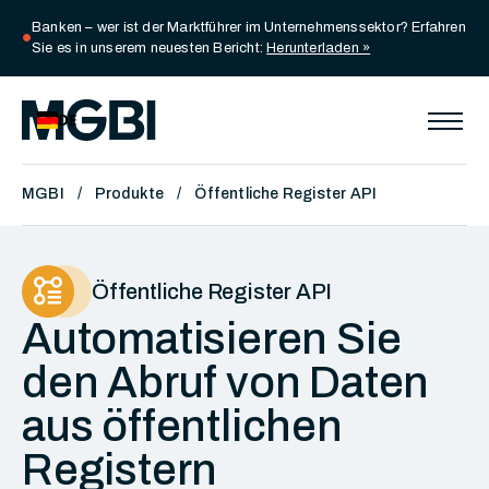
Banken – wer ist der Marktführer im Unternehmenssektor? Erfahren
circle
Sie es in unserem neuesten Bericht:
Herunterladen »
DE
MGBI
Produkte
Öffentliche Register API
Öffentliche Register API
Automatisieren Sie
den Abruf von Daten
aus öffentlichen
Registern