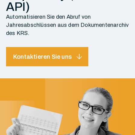
API)
Automatisieren Sie den Abruf von
Jahresabschlüssen aus dem Dokumentenarchiv
des KRS.
arrow_downward
Kontaktieren Sie uns