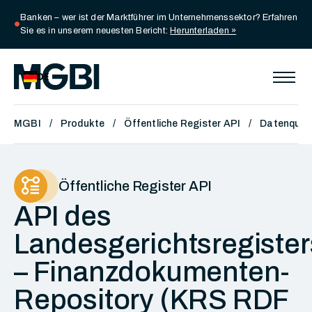
Banken – wer ist der Marktführer im Unternehmenssektor? Erfahren
circle
Sie es in unserem neuesten Bericht:
Herunterladen »
DE
MGBI
Produkte
Öffentliche Register API
Datenquel
Öffentliche Register API
API des
Landesgerichtsregister
– Finanzdokumenten-
Repository (KRS RDF