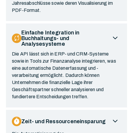
Jahresabschlüsse sowie deren Visualisierung im
PDF-Format.
Einfache Integration in
expand_more
sync
Buchhaltungs- und
Analysesysteme
Die API lässt sich in ERP- und CRM-Systeme
sowie in Tools zur Finanzanalyse integrieren, was
eine automatische Datenerfassung und -
verarbeitung ermöglicht. Dadurch können
Unternehmen die finanzielle Lage ihrer
Geschäftspartner schneller analysieren und
fundiertere Entscheidungen treffen.
expand_more
Timer
Zeit- und Ressourceneinsparung