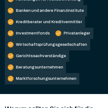
check
Banken und andere Finanzinstitute
check
Kreditberater und Kreditvermittler
check
check
Investmentfonds
Privatanleger
check
Wirtschaftsprüfungsgesellschaften
check
Gerichtssachverständige
check
Beratungsunternehmen
check
Marktforschungsunternehmen