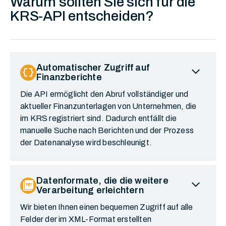
Warum sollten Sie sich für die
KRS-API entscheiden?
expand_more
Automatischer Zugriff auf
data_object
Finanzberichte
Die API ermöglicht den Abruf vollständiger und
aktueller Finanzunterlagen von Unternehmen, die
im KRS registriert sind. Dadurch entfällt die
manuelle Suche nach Berichten und der Prozess
der Datenanalyse wird beschleunigt.
expand_more
Datenformate, die die weitere
picture_as_pdf
Verarbeitung erleichtern
Wir bieten Ihnen einen bequemen Zugriff auf alle
Felder der im XML-Format erstellten