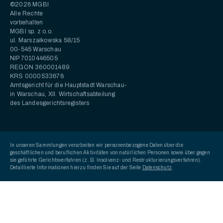
©2026 MGBI
Alle Rechte
vorbehalten
MGBI sp. z o.o.
ul. Marszałkowska 58/15
00-545 Warschau
NIP 7010446505
REGON 360001489
KRS 0000533676
Amtsgericht für die Hauptstadt Warschau-
in Warschau, XII. Wirtschaftsabteilung
des Landesgerichtsregisters
In unseren Sammlungen verarbeiten wir personenbezogene Daten über die
geschäftlichen und beruflichen Aktivitäten von natürlichen Personen sowie über gegen
sie geführte Gerichtsverfahren (z. B. Insolvenz- und Restrukturierungsverfahren).
Detaillierte Informationen hierzu finden Sie auf der Seite
Datenschutz
.