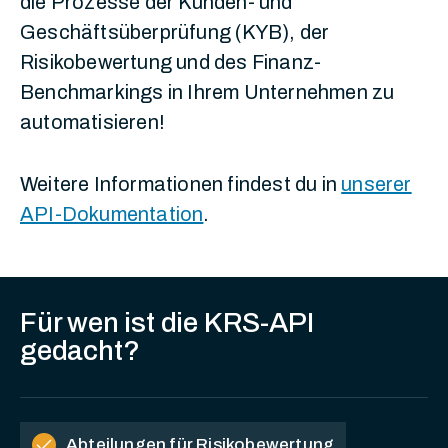
die Prozesse der Kunden- und
Geschäftsüberprüfung (KYB), der
Risikobewertung und des Finanz-
Benchmarkings in Ihrem Unternehmen zu
automatisieren!
Weitere Informationen findest du in
unserer
API-Dokumentation
.
Für wen ist die KRS-API
gedacht?
check
Abteilungen für Risikobewertung