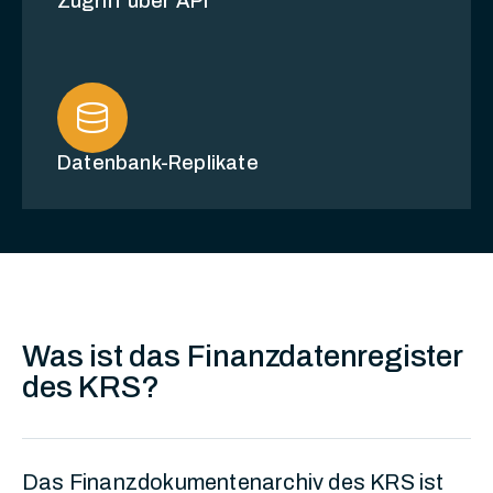
Zugriff über API
database
Datenbank-Replikate
Was ist das Finanzdatenregister
des KRS?
Das Finanzdokumentenarchiv des KRS ist