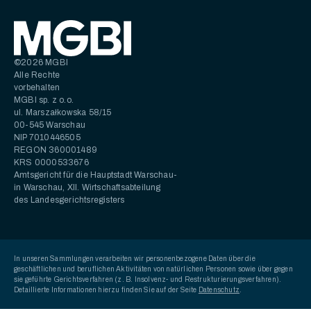
©2026 MGBI
Alle Rechte
vorbehalten
MGBI sp. z o.o.
ul. Marszałkowska 58/15
00-545 Warschau
NIP 7010446505
REGON 360001489
KRS 0000533676
Amtsgericht für die Hauptstadt Warschau-
in Warschau, XII. Wirtschaftsabteilung
des Landesgerichtsregisters
In unseren Sammlungen verarbeiten wir personenbezogene Daten über die
geschäftlichen und beruflichen Aktivitäten von natürlichen Personen sowie über gegen
sie geführte Gerichtsverfahren (z. B. Insolvenz- und Restrukturierungsverfahren).
Detaillierte Informationen hierzu finden Sie auf der Seite
Datenschutz
.